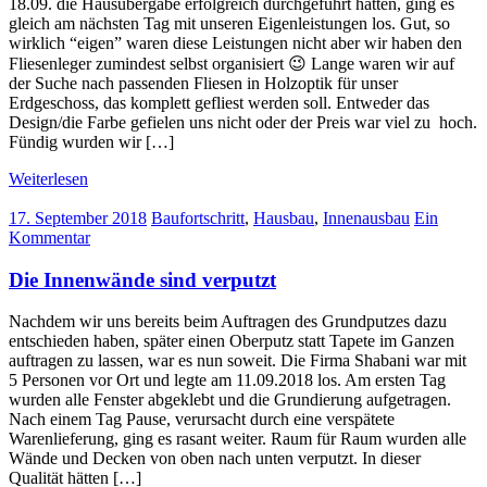
18.09. die Hausübergabe erfolgreich durchgeführt hatten, ging es
gleich am nächsten Tag mit unseren Eigenleistungen los. Gut, so
wirklich “eigen” waren diese Leistungen nicht aber wir haben den
Fliesenleger zumindest selbst organisiert 😉 Lange waren wir auf
der Suche nach passenden Fliesen in Holzoptik für unser
Erdgeschoss, das komplett gefliest werden soll. Entweder das
Design/die Farbe gefielen uns nicht oder der Preis war viel zu hoch.
Fündig wurden wir […]
Weiterlesen
17. September 2018
Baufortschritt
,
Hausbau
,
Innenausbau
Ein
Kommentar
Die Innenwände sind verputzt
Nachdem wir uns bereits beim Auftragen des Grundputzes dazu
entschieden haben, später einen Oberputz statt Tapete im Ganzen
auftragen zu lassen, war es nun soweit. Die Firma Shabani war mit
5 Personen vor Ort und legte am 11.09.2018 los. Am ersten Tag
wurden alle Fenster abgeklebt und die Grundierung aufgetragen.
Nach einem Tag Pause, verursacht durch eine verspätete
Warenlieferung, ging es rasant weiter. Raum für Raum wurden alle
Wände und Decken von oben nach unten verputzt. In dieser
Qualität hätten […]