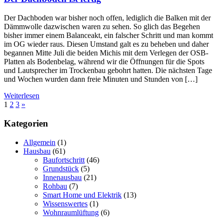
Der Dachboden war bisher noch offen, lediglich die Balken mit der
Dämmwolle dazwischen waren zu sehen. So glich das Begehen
bisher immer einem Balanceakt, ein falscher Schritt und man kommt
im OG wieder raus. Diesen Umstand galt es zu beheben und daher
begannen Mitte Juli die beiden Michis mit dem Verlegen der OSB-
Platten als Bodenbelag, während wir die Öffnungen für die Spots
und Lautsprecher im Trockenbau gebohrt hatten. Die nächsten Tage
und Wochen wurden dann freie Minuten und Stunden von […]
Weiterlesen
1
2
3
»
Kategorien
Allgemein
(1)
Hausbau
(61)
Baufortschritt
(46)
Grundstück
(5)
Innenausbau
(21)
Rohbau
(7)
Smart Home und Elektrik
(13)
Wissenswertes
(1)
Wohnraumlüftung
(6)