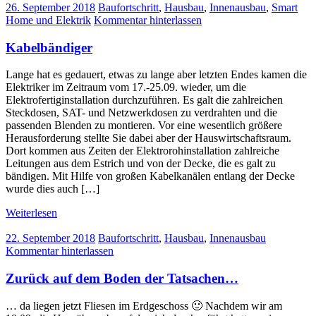
26. September 2018
Baufortschritt
,
Hausbau
,
Innenausbau
,
Smart
Home und Elektrik
Kommentar hinterlassen
Kabelbändiger
Lange hat es gedauert, etwas zu lange aber letzten Endes kamen die
Elektriker im Zeitraum vom 17.-25.09. wieder, um die
Elektrofertiginstallation durchzuführen. Es galt die zahlreichen
Steckdosen, SAT- und Netzwerkdosen zu verdrahten und die
passenden Blenden zu montieren. Vor eine wesentlich größere
Herausforderung stellte Sie dabei aber der Hauswirtschaftsraum.
Dort kommen aus Zeiten der Elektrorohinstallation zahlreiche
Leitungen aus dem Estrich und von der Decke, die es galt zu
bändigen. Mit Hilfe von großen Kabelkanälen entlang der Decke
wurde dies auch […]
Weiterlesen
22. September 2018
Baufortschritt
,
Hausbau
,
Innenausbau
Kommentar hinterlassen
Zurück auf dem Boden der Tatsachen…
… da liegen jetzt Fliesen im Erdgeschoss 🙂 Nachdem wir am