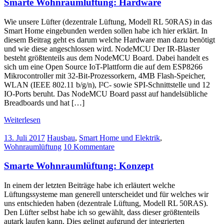
Smarte Wohnraumlüftung: Hardware
Wie unsere Lüfter (dezentrale Lüftung, Modell RL 50RAS) in das
Smart Home eingebunden werden sollen habe ich hier erklärt. In
diesem Beitrag geht es darum welche Hardware man dazu benötigt
und wie diese angeschlossen wird. NodeMCU Der IR-Blaster
besteht größtenteils aus dem NodeMCU Board. Dabei handelt es
sich um eine Open Source IoT-Plattform die auf dem ESP8266
Mikrocontroller mit 32-Bit-Prozessorkern, 4MB Flash-Speicher,
WLAN (IEEE 802.11 b/g/n), I²C- sowie SPI-Schnittstelle und 12
IO-Ports beruht. Das NodeMCU Board passt auf handelsübliche
Breadboards und hat […]
Weiterlesen
13. Juli 2017
Hausbau
,
Smart Home und Elektrik
,
Wohnraumlüftung
10 Kommentare
Smarte Wohnraumlüftung: Konzept
In einem der letzten Beiträge habe ich erläutert welche
Lüftungssysteme man generell unterscheidet und für welches wir
uns entschieden haben (dezentrale Lüftung, Modell RL 50RAS).
Den Lüfter selbst habe ich so gewählt, dass dieser größtenteils
autark laufen kann. Dies gelingt aufgrund der integrierten