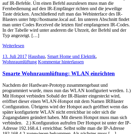
auf IR-Befehle. Um einen Befehl auszulesen muss man die
Fernbedienung auf den IR-Empfänger richten und die jeweilige
Taste drücken. Anschließend ruft man das Webinterface des IR-
Blasters unter http://hostname.local auf. Im unteren Abschnitt findet
man unter Codes Received die letzten fünf empfangenen IR-Codes.
In der Tabelle wird unter anderem die Uhrzeit, der Befehl und der
Typ angezeigt. […]
Weiterlesen
13. Juli 2017
Hausbau
,
Smart Home und Elektrik
,
Wohnraumlüftung
Kommentar hinterlassen
Smarte Wohnraumlüftung: WLAN einrichten
Nachdem der Hardware-Prototyp zusammengebaut und
programmiert wurde, muss nun das WLAN konfiguriert werden. 1.)
Mit Hotspot verbinden Sobald der IR-Blaster eingesteckt wird,
eröffnet dieser einen WLAN-Hotspot mit dem Namen IRBlaster
Configuration. Übrigens wird der Hotspot auch geöffnet wenn das
später konfigurierte WLAN nicht erreichbar ist oder sich die
Zugangsdaten geändert haben. Mit diesem Hotspot muss man sich
verbinden. 2.) Konfiguration aufrufen Der Hotspot ist unter der IP-
Adresse 192.168.4.1 erreichbar. Selbst sollte man die IP-Adresse
192.168.4.2 zugewiesen bekommen. Als nächstes muss […]