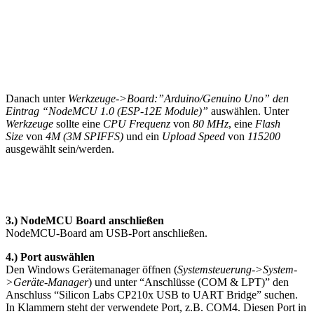
Danach unter
Werkzeuge->Board:”Arduino/Genuino Uno” den
Eintrag “NodeMCU 1.0 (ESP-12E Module)”
auswählen. Unter
Werkzeuge
sollte eine
CPU Frequenz
von
80 MHz
, eine
Flash
Size
von
4M (3M SPIFFS)
und ein
Upload Speed
von
115200
ausgewählt sein/werden.
3.) NodeMCU Board anschließen
NodeMCU-Board am USB-Port anschließen.
4.) Port auswählen
Den Windows Gerätemanager öffnen (
Systemsteuerung->System-
>Geräte-Manager
) und unter “Anschlüsse (COM & LPT)” den
Anschluss “Silicon Labs CP210x USB to UART Bridge” suchen.
In Klammern steht der verwendete Port, z.B. COM4. Diesen Port in