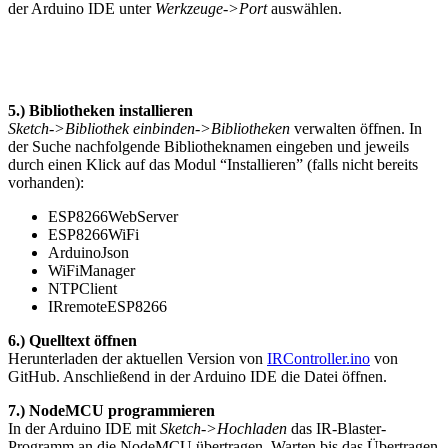
der Arduino IDE unter
Werkzeuge->Port
auswählen.
5.) Bibliotheken installieren
Sketch->Bibliothek einbinden->Bibliotheken
verwalten öffnen. In
der Suche nachfolgende Bibliotheknamen eingeben und jeweils
durch einen Klick auf das Modul “Installieren” (falls nicht bereits
vorhanden):
ESP8266WebServer
ESP8266WiFi
ArduinoJson
WiFiManager
NTPClient
IRremoteESP8266
6.) Quelltext öffnen
Herunterladen der aktuellen Version von
IRController.ino
von
GitHub. Anschließend in der Arduino IDE die Datei öffnen.
7.) NodeMCU programmieren
In der Arduino IDE mit
Sketch->Hochladen
das IR-Blaster-
Programm an die NodeMCU übertragen. Warten bis das Übertragen