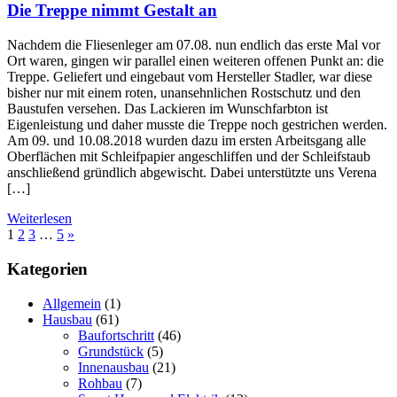
Die Treppe nimmt Gestalt an
Nachdem die Fliesenleger am 07.08. nun endlich das erste Mal vor
Ort waren, gingen wir parallel einen weiteren offenen Punkt an: die
Treppe. Geliefert und eingebaut vom Hersteller Stadler, war diese
bisher nur mit einem roten, unansehnlichen Rostschutz und den
Baustufen versehen. Das Lackieren im Wunschfarbton ist
Eigenleistung und daher musste die Treppe noch gestrichen werden.
Am 09. und 10.08.2018 wurden dazu im ersten Arbeitsgang alle
Oberflächen mit Schleifpapier angeschliffen und der Schleifstaub
anschließend gründlich abgewischt. Dabei unterstützte uns Verena
[…]
Weiterlesen
1
2
3
…
5
»
Kategorien
Allgemein
(1)
Hausbau
(61)
Baufortschritt
(46)
Grundstück
(5)
Innenausbau
(21)
Rohbau
(7)