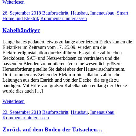
Weiterlesen
26. September 2018
Baufortschritt
,
Hausbau
,
Innenausbau
,
Smart
Home und Elektrik
Kommentar hinterlassen
Kabelbändiger
Lange hat es gedauert, etwas zu lange aber letzten Endes kamen die
Elektriker im Zeitraum vom 17.-25.09. wieder, um die
Elektrofertiginstallation durchzuführen. Es galt die zahlreichen
Steckdosen, SAT- und Netzwerkdosen zu verdrahten und die
passenden Blenden zu montieren. Vor eine wesentlich größere
Herausforderung stellte Sie dabei aber der Hauswirtschaftsraum.
Dort kommen aus Zeiten der Elektrorohinstallation zahlreiche
Leitungen aus dem Estrich und von der Decke, die es galt zu
bändigen. Mit Hilfe von großen Kabelkanälen entlang der Decke
wurde dies auch […]
Weiterlesen
22. September 2018
Baufortschritt
,
Hausbau
,
Innenausbau
Kommentar hinterlassen
Zurück auf dem Boden der Tatsachen…