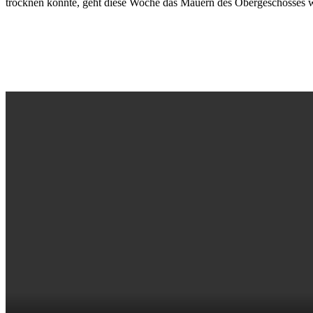
trocknen konnte, geht diese Woche das Mauern des Obergeschosses we